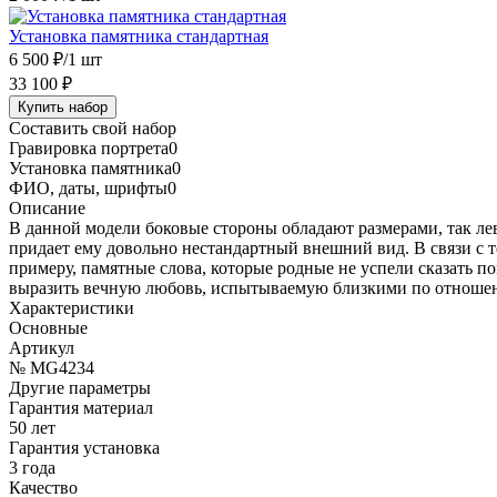
Установка памятника стандартная
6 500 ₽
/1 шт
33 100 ₽
Купить набор
Составить свой набор
Гравировка портрета
0
Установка памятника
0
ФИО, даты, шрифты
0
Описание
В данной модели боковые стороны обладают размерами, так ле
придает ему довольно нестандартный внешний вид. В связи с те
примеру, памятные слова, которые родные не успели сказать 
выразить вечную любовь, испытываемую близкими по отноше
Характеристики
Основные
Артикул
№ MG4234
Другие параметры
Гарантия материал
50 лет
Гарантия установка
3 года
Качество