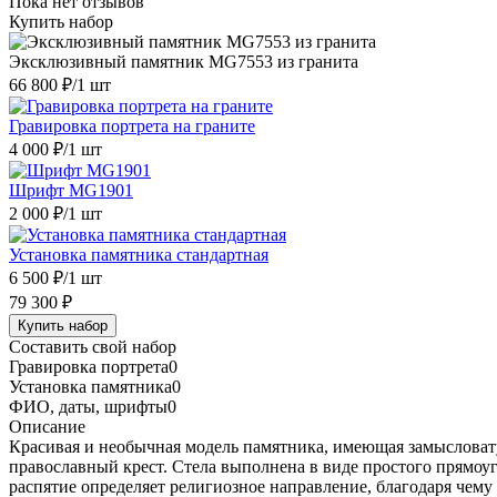
Пока нет отзывов
Купить набор
Эксклюзивный памятник MG7553 из гранита
66 800 ₽
/1 шт
Гравировка портрета на граните
4 000 ₽
/1 шт
Шрифт MG1901
2 000 ₽
/1 шт
Установка памятника стандартная
6 500 ₽
/1 шт
79 300 ₽
Купить набор
Составить свой набор
Гравировка портрета
0
Установка памятника
0
ФИО, даты, шрифты
0
Описание
Красивая и необычная модель памятника, имеющая замысловатую
православный крест. Стела выполнена в виде простого прямоу
распятие определяет религиозное направление, благодаря чем