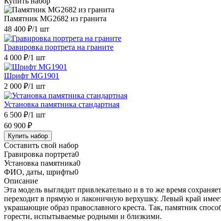
Купить набор
Памятник MG2682 из гранита
48 400 ₽
/1 шт
Гравировка портрета на граните
4 000 ₽
/1 шт
Шрифт MG1901
2 000 ₽
/1 шт
Установка памятника стандартная
6 500 ₽
/1 шт
60 900 ₽
Купить набор
Составить свой набор
Гравировка портрета
0
Установка памятника
0
ФИО, даты, шрифты
0
Описание
Эта модель выглядит привлекательно и в то же время сохраняе
переходит в прямую и лаконичную верхушку. Левый край имеет 
украшающие образ православного креста. Так, памятник спосо
горести, испытываемые родными и близкими.