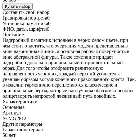
Купить набор
Составить свой набор
Гравировка портрета
0
Установка памятника
0
ФИО, даты, шрифты
0
Описание
Надгробный памятник исполнен в черно-белом цвете, при
чем стоит отметить, что очертания модели представлены в
виде лаконичных линий, а основная рабочая поверхность в
виде абстрактной фигуры. Такое сочетание придает
надгробию довольно оригинальный и привлекательный
образ. Для того чтобы отобразить религиозную
направленность усопших, каждый верхний угол стелы
увенчан образом восьмиконечного православного креста. Так,
в изделии гармонично переплетаются классические и
оригинальные черты, которые наилучшим образом способны
олицетворить непростой жизненный путь покойных.
Характеристики
Основные
Артикул
№ MG2812
Другие параметры
Гарантия материал
50 лет