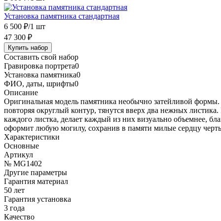
Установка памятника стандартная
6 500 ₽
/1 шт
47 300 ₽
Купить набор
Составить свой набор
Гравировка портрета
0
Установка памятника
0
ФИО, даты, шрифты
0
Описание
Оригинальная модель памятника необычно затейливой формы. 
повторяя округлый контур, тянутся вверх два нежных листика
каждого листка, делает каждый из них визуально объемнее, бл
оформит любую могилу, сохранив в памяти милые сердцу черт
Характеристики
Основные
Артикул
№ MG1402
Другие параметры
Гарантия материал
50 лет
Гарантия установка
3 года
Качество