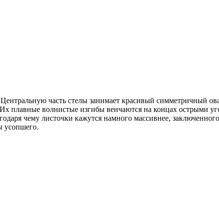
Центральную часть стелы занимает красивый симметричный овал
. Их плавные волнистые изгибы венчаются на концах острыми у
агодаря чему листочки кажутся намного массивнее, заключенного
ы усопшего.