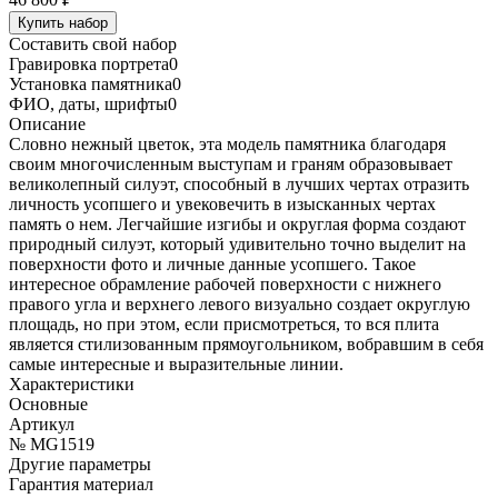
Купить набор
Составить свой набор
Гравировка портрета
0
Установка памятника
0
ФИО, даты, шрифты
0
Описание
Словно нежный цветок, эта модель памятника благодаря
своим многочисленным выступам и граням образовывает
великолепный силуэт, способный в лучших чертах отразить
личность усопшего и увековечить в изысканных чертах
память о нем. Легчайшие изгибы и округлая форма создают
природный силуэт, который удивительно точно выделит на
поверхности фото и личные данные усопшего. Такое
интересное обрамление рабочей поверхности с нижнего
правого угла и верхнего левого визуально создает округлую
площадь, но при этом, если присмотреться, то вся плита
является стилизованным прямоугольником, вобравшим в себя
самые интересные и выразительные линии.
Характеристики
Основные
Артикул
№ MG1519
Другие параметры
Гарантия материал