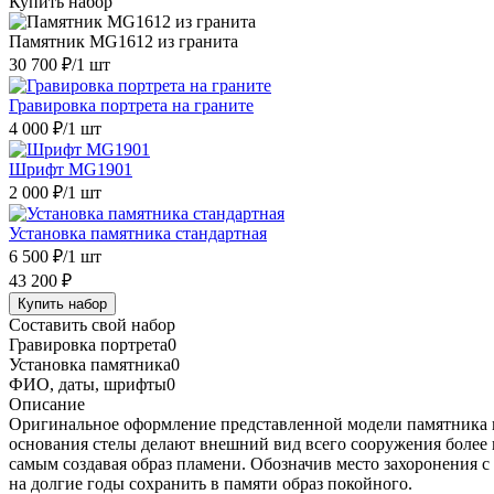
Купить набор
Памятник MG1612 из гранита
30 700 ₽
/1 шт
Гравировка портрета на граните
4 000 ₽
/1 шт
Шрифт MG1901
2 000 ₽
/1 шт
Установка памятника стандартная
6 500 ₽
/1 шт
43 200 ₽
Купить набор
Составить свой набор
Гравировка портрета
0
Установка памятника
0
ФИО, даты, шрифты
0
Описание
Оригинальное оформление представленной модели памятника 
основания стелы делают внешний вид всего сооружения более 
самым создавая образ пламени. Обозначив место захоронения 
на долгие годы сохранить в памяти образ покойного.