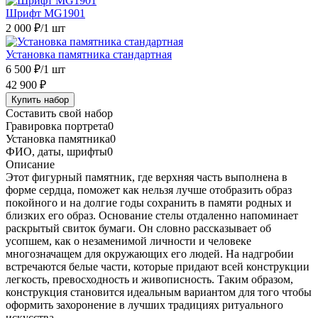
Шрифт MG1901
2 000 ₽
/1 шт
Установка памятника стандартная
6 500 ₽
/1 шт
42 900 ₽
Купить набор
Составить свой набор
Гравировка портрета
0
Установка памятника
0
ФИО, даты, шрифты
0
Описание
Этот фигурный памятник, где верхняя часть выполнена в
форме сердца, поможет как нельзя лучше отобразить образ
покойного и на долгие годы сохранить в памяти родных и
близких его образ. Основание стелы отдаленно напоминает
раскрытый свиток бумаги. Он словно рассказывает об
усопшем, как о незаменимой личности и человеке
многозначащем для окружающих его людей. На надгробии
встречаются белые части, которые придают всей конструкции
легкость, превосходность и живописность. Таким образом,
конструкция становится идеальным вариантом для того чтобы
оформить захоронение в лучших традициях ритуального
искусства.