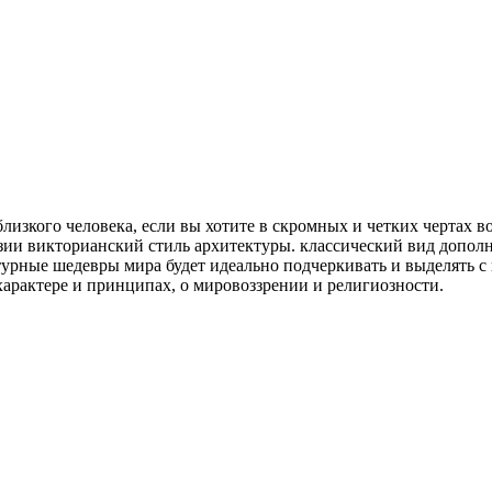
изкого человека, если вы хотите в скромных и четких чертах в
зии викторианский стиль архитектуры. классический вид допол
турные шедевры мира будет идеально подчеркивать и выделять с
о характере и принципах, о мировоззрении и религиозности.