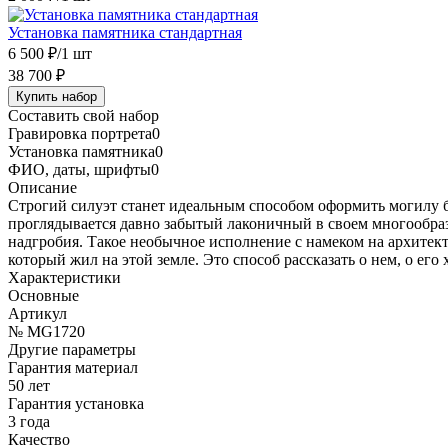
Установка памятника стандартная
6 500 ₽
/1 шт
38 700 ₽
Купить набор
Составить свой набор
Гравировка портрета
0
Установка памятника
0
ФИО, даты, шрифты
0
Описание
Строгий силуэт станет идеальным способом оформить могилу бл
проглядывается давно забытый лаконичный в своем многообра
надгробия. Такое необычное исполнение с намеком на архитек
который жил на этой земле. Это способ рассказать о нем, о ег
Характеристики
Основные
Артикул
№ MG1720
Другие параметры
Гарантия материал
50 лет
Гарантия установка
3 года
Качество