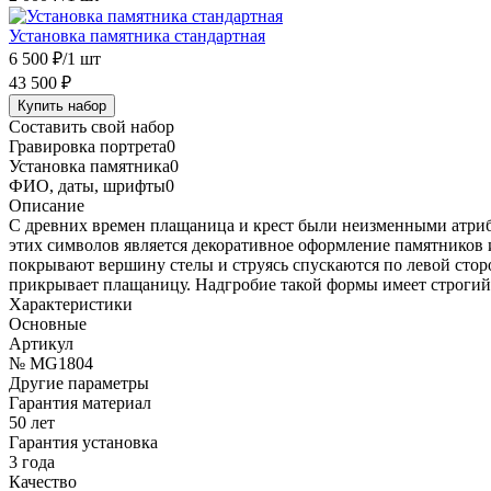
Установка памятника стандартная
6 500 ₽
/1 шт
43 500 ₽
Купить набор
Составить свой набор
Гравировка портрета
0
Установка памятника
0
ФИО, даты, шрифты
0
Описание
С древних времен плащаница и крест были неизменными атриб
этих символов является декоративное оформление памятников 
покрывают вершину стелы и струясь спускаются по левой стор
прикрывает плащаницу. Надгробие такой формы имеет строгий
Характеристики
Основные
Артикул
№ MG1804
Другие параметры
Гарантия материал
50 лет
Гарантия установка
3 года
Качество