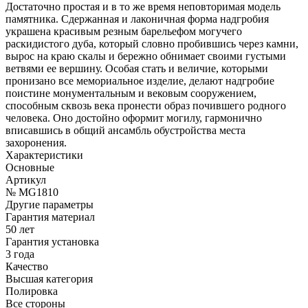
Достаточно простая и в то же время неповторимая модель
памятника. Сдержанная и лаконичная форма надгробия
украшена красивым резным барельефом могучего
раскидистого дуба, который словно пробившись через камни,
вырос на краю скалы и бережно обнимает своими густыми
ветвями ее вершину. Особая стать и величие, которыми
пронизано все мемориальное изделие, делают надгробие
поистине монументальным и вековым сооружением,
способным сквозь века пронести образ почившего родного
человека. Оно достойно оформит могилу, гармонично
вписавшись в общий ансамбль обустройства места
захоронения.
Характеристики
Основные
Артикул
№ MG1810
Другие параметры
Гарантия материал
50 лет
Гарантия установка
3 года
Качество
Высшая категория
Полировка
Все стороны