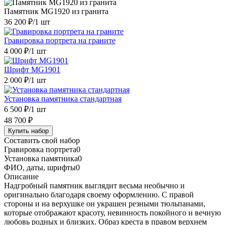
Памятник MG1920 из гранита
36 200 ₽
/1 шт
Гравировка портрета на граните
4 000 ₽
/1 шт
Шрифт MG1901
2 000 ₽
/1 шт
Установка памятника стандартная
6 500 ₽
/1 шт
48 700 ₽
Купить набор
Составить свой набор
Гравировка портрета
0
Установка памятника
0
ФИО, даты, шрифты
0
Описание
Надгробный памятник выглядит весьма необычно и
оригинально благодаря своему оформлению. С правой
стороны и на верхушке он украшен резными тюльпанами,
которые отображают красоту, невинность покойного и вечную
любовь родных и близких. Образ креста в правом верхнем