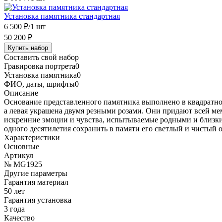
Установка памятника стандартная
6 500 ₽
/1 шт
50 200 ₽
Купить набор
Составить свой набор
Гравировка портрета
0
Установка памятника
0
ФИО, даты, шрифты
0
Описание
Основание представленного памятника выполнено в квадратной
а левая украшена двумя резными розами. Они придают всей м
искренние эмоции и чувства, испытываемые родными и близкими
одного десятилетия сохранить в памяти его светлый и чистый о
Характеристики
Основные
Артикул
№ MG1925
Другие параметры
Гарантия материал
50 лет
Гарантия установка
3 года
Качество